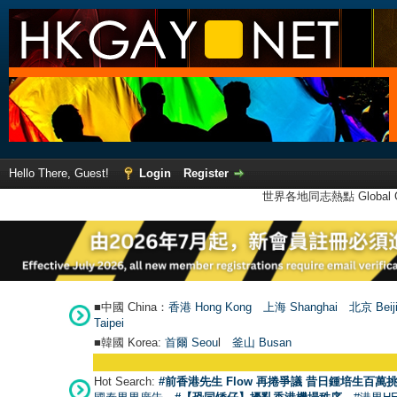
Hello There, Guest!
Login
Register
世界各地同志熱點 Global Ga
■中國 China：
香港 Hong Kong
上海 Shanghai
北京 Beij
Taipei
■韓國 Korea:
首爾 Seou
l
釜山 Busan
Hot Search:
#前香港先生 Flow 再捲爭議 昔日鍾培生百萬挑