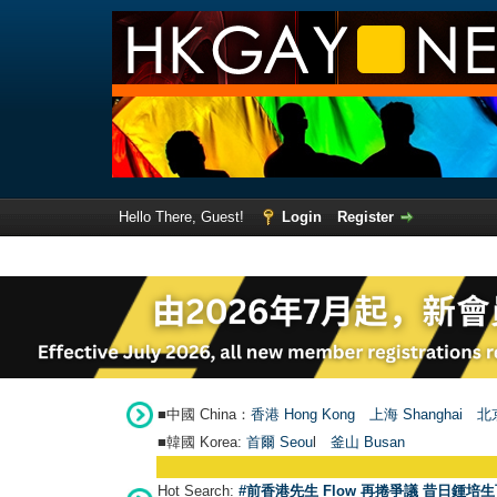
Hello There, Guest!
Login
Register
■中國 China：
香港 Hong Kong
上海 Shanghai
北京
■韓國 Korea:
首爾 Seou
l
釜山 Busan
Hot Search:
#前香港先生 Flow 再捲爭議 昔日鍾培生