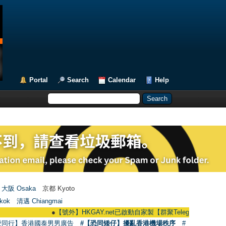
Portal
Search
Calendar
Help
大阪 Osaka
京都 Kyoto
kok
清邁 Chiangmai
●
【號外】HKGAY.net已啟動自家製【群聚Telegram群組】 HKGAY.net h
愛同行】香港國泰男男廣告
#【恐同矮仔】擾亂香港機場秩序
#