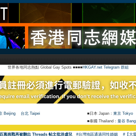
世界各地同志熱點 Global Gay Spots ■■■■
HKGAY.net Telegram 群組
 Beijing
台北 Taipei
■日本 Japan：
東京 Tokyo
■泰國 Thailand：
曼谷 Bang
百萬挑戰再被翻出 Threads 帖文批涉虐兒
#台灣地區通過同性婚姻
#【大