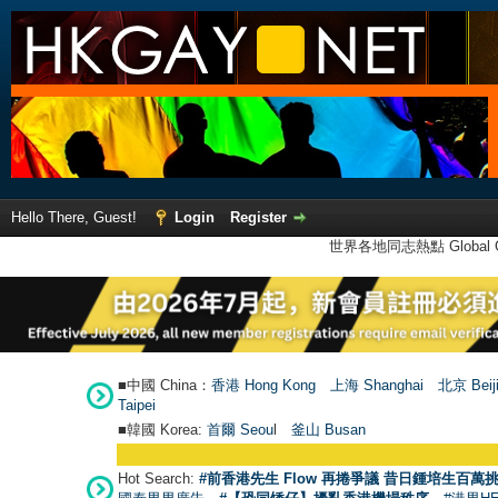
Hello There, Guest!
Login
Register
世界各地同志熱點 Global Ga
■中國 China：
香港 Hong Kong
上海 Shanghai
北京 Beij
Taipei
■韓國 Korea:
首爾 Seou
l
釜山 Busan
Hot Search:
#前香港先生 Flow 再捲爭議 昔日鍾培生百萬挑