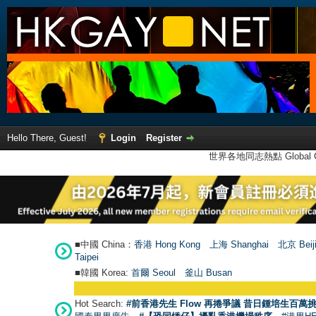
Hello There, Guest!
Login
Register
世界各地同志熱點 Global Ga
■中國 China：
香港 Hong Kong
上海 Shanghai
北京 Beij
Taipei
■韓國 Korea:
首爾 Seou
l
釜山 Busan
Hot Search:
#前香港先生 Flow 再捲爭議 昔日鍾培生百萬挑