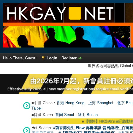
Hello There, Guest!
Login
Register
世界各地同志熱點 Global Ga
■中國 China：
香港 Hong Kong
上海 Shanghai
北京 Beij
Taipei
■韓國 Korea:
首爾 Seou
l
釜山 Busan
●
【號外】HKGAY.net已啟動自家製【群聚T
Hot Search:
#前香港先生 Flow 再捲爭議 昔日鍾培生百萬挑