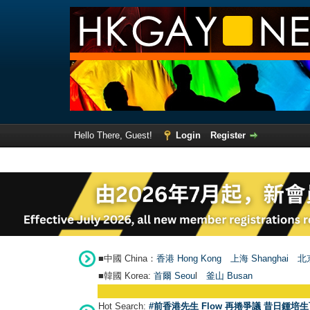
Hello There, Guest!
Login
Register
■中國 China：
香港 Hong Kong
上海 Shanghai
北京
■韓國 Korea:
首爾 Seou
l
釜山 Busan
Hot Search:
#前香港先生 Flow 再捲爭議 昔日鍾培生