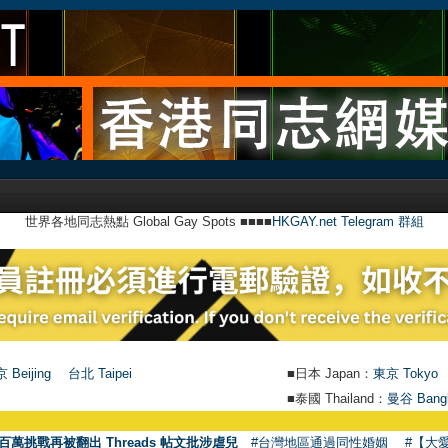
世界各地同志熱點 Global Gay Spots ■■■■
HKGAY.net Telegram 群組
 Beijing
台北 Taipei
■日本 Japan：
東京 Tokyo
■泰國 Thailand：
曼谷 Bang
百萬挑戰再被翻出 Threads 帖文批涉虐兒
#台灣地區通過同性婚姻
#【大