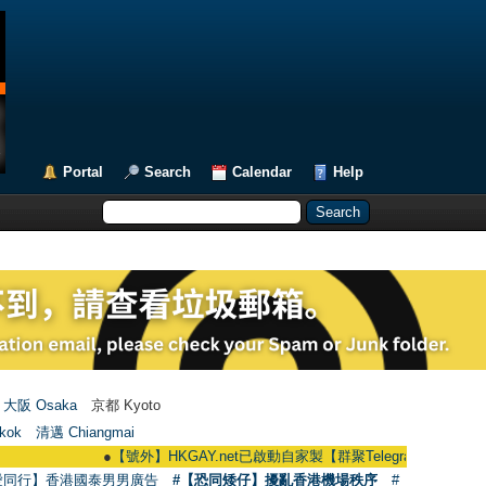
Portal
Search
Calendar
Help
大阪 Osaka
京都 Kyoto
kok
清邁 Chiangmai
●
【號外】HKGAY.net已啟動自家製【群聚Telegram群組】 HKGAY.net ha
愛同行】香港國泰男男廣告
#【恐同矮仔】擾亂香港機場秩序
#