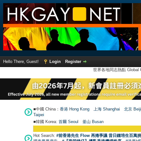
Hello There, Guest!
Login
Register
世界各地同志熱點 Global Ga
■中國 China：
香港 Hong Kong
上海 Shanghai
北京 Beij
Taipei
■韓國 Korea:
首爾 Seou
l
釜山 Busan
Hot Search:
#前香港先生 Flow 再捲爭議 昔日鍾培生百萬挑