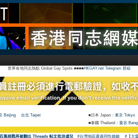
世界各地同志熱點 Global Gay Spots ■■■■
HKGAY.net Telegram 群組
 Beijing
台北 Taipei
■日本 Japan：
東京 Tokyo
■泰國 Thailand：
曼谷 Bang
百萬挑戰再被翻出 Threads 帖文批涉虐兒
#台灣地區通過同性婚姻
#【大