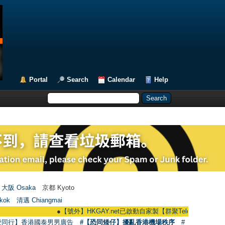
Portal
Search
Calendar
Help
大阪 Osaka
京都 Kyoto
kok
清邁 Chiangmai
●
【號外】HKGAY.net已啟動自家製【群聚Telegram群組】 HKGAY.net 
愛同行】香港國泰男男廣告
#【恐同矮仔】擾亂香港機場秩序
#