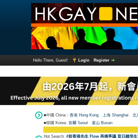
Hello There, Guest!
Login
Register
■中國 China：
香港 Hong Kong
上海 Shanghai
北京
■韓國 Korea:
首爾 Seou
l
釜山 Busan
Hot Search:
#前香港先生 Flow 再捲爭議 昔日鍾培生