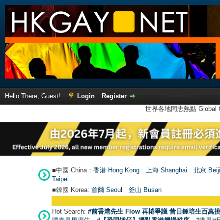
Hello There, Guest!
Login
Register
世界各地同志熱點 Global Ga
■中國 China：
香港 Hong Kong
上海 Shanghai
北京 Beij
Taipei
■韓國 Korea:
首爾 Seou
l
釜山 Busan
Hot Search:
#前香港先生 Flow 再捲爭議 昔日鍾培生百萬挑