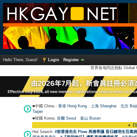
Hello There, Guest!
Login
Register
世界各地同志熱點 Global Ga
■中國 China：
香港 Hong Kong
上海 Shanghai
北京 Beij
Taipei
■韓國 Korea:
首爾 Seou
l
釜山 Busan
●
【號外】H
Hot Search:
#前香港先生 Flow 再捲爭議 昔日鍾培生百萬挑