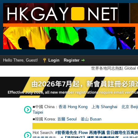
Hello There, Guest!
Login
Register
世界各地同志熱點 Global Ga
■中國 China：
香港 Hong Kong
上海 Shanghai
北京 Beij
Taipei
■韓國 Korea:
首爾 Seou
l
釜山 Busan
Hot Search:
#前香港先生 Flow 再捲爭議 昔日鍾培生百萬挑