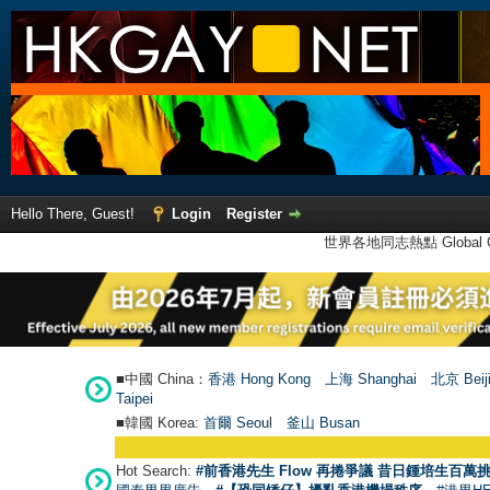
Hello There, Guest!
Login
Register
世界各地同志熱點 Global Ga
■中國 China：
香港 Hong Kong
上海 Shanghai
北京 Beij
Taipei
■韓國 Korea:
首爾 Seou
l
釜山 Busan
Hot Search:
#前香港先生 Flow 再捲爭議 昔日鍾培生百萬挑