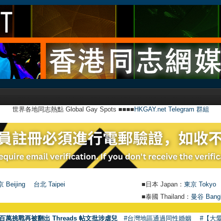
世界各地同志熱點 Global Gay Spots ■■■■
HKGAY.net Telegram 群組
 Beijing
台北 Taipei
■日本 Japan：
東京 Tokyo
■泰國 Thailand：
曼谷 Bang
百萬挑戰再被翻出 Threads 帖文批涉虐兒
#台灣地區通過同性婚姻
#【大