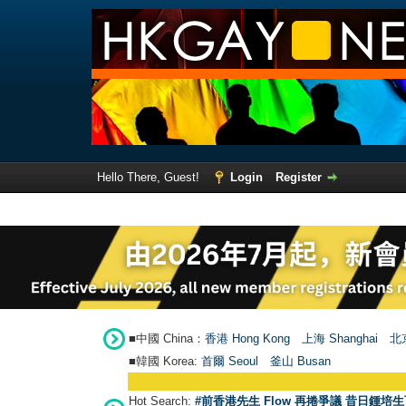
Hello There, Guest!
Login
Register
■中國 China：
香港 Hong Kong
上海 Shanghai
北京
■韓國 Korea:
首爾 Seou
l
釜山 Busan
Hot Search:
#前香港先生 Flow 再捲爭議 昔日鍾培生