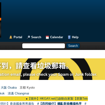
Portal
Search
Calendar
Help
大阪 Osaka
京都 Kyoto
kok
清邁 Chiangmai
●
【號外】HKGAY.net已啟動自家製【群聚Telegram群組】 HKGAY.net 
愛同行】香港國泰男男廣告
#【恐同矮仔】擾亂香港機場秩序
#