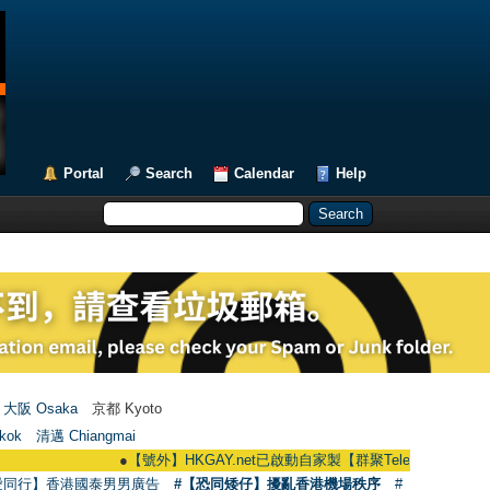
Portal
Search
Calendar
Help
大阪 Osaka
京都 Kyoto
kok
清邁 Chiangmai
●
【號外】HKGAY.net已啟動自家製【群聚Telegram群組】 HKGAY.net 
愛同行】香港國泰男男廣告
#【恐同矮仔】擾亂香港機場秩序
#