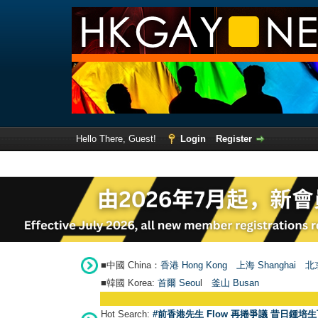
Hello There, Guest!
Login
Register
■中國 China：
香港 Hong Kong
上海 Shanghai
北京
■韓國 Korea:
首爾 Seou
l
釜山 Busan
Hot Search:
#前香港先生 Flow 再捲爭議 昔日鍾培生