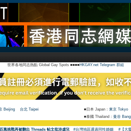
世界各地同志熱點 Global Gay Spots ■■■■
HKGAY.net Telegram 群組
 Beijing
台北 Taipei
■日本 Japan：
東京 Tokyo
■泰國 Thailand：
曼谷 Bang
百萬挑戰再被翻出 Threads 帖文批涉虐兒
#台灣地區通過同性婚姻
#【大