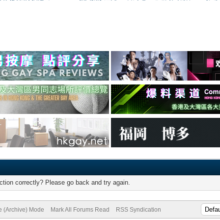
tion correctly? Please go back and try again.
te (Archive) Mode
Mark All Forums Read
RSS Syndication