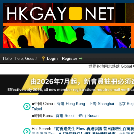
Hello There, Guest!
Login
Register
世界各地同志熱點 Global Ga
■中國 China：
香港 Hong Kong
上海 Shanghai
北京 Beij
Taipei
■韓國 Korea:
首爾 Seou
l
釜山 Busan
Hot Search:
#前香港先生 Flow 再捲爭議 昔日鍾培生百萬挑