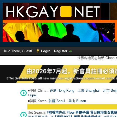
Hello There, Guest!
Login
Register
世界各地同志熱點 Global Ga
■中國 China：
香港 Hong Kong
上海 Shanghai
北京 Beij
Taipei
■韓國 Korea:
首爾 Seou
l
釜山 Busan
Hot Search:
#前香港先生 Flow 再捲爭議 昔日鍾培生百萬挑