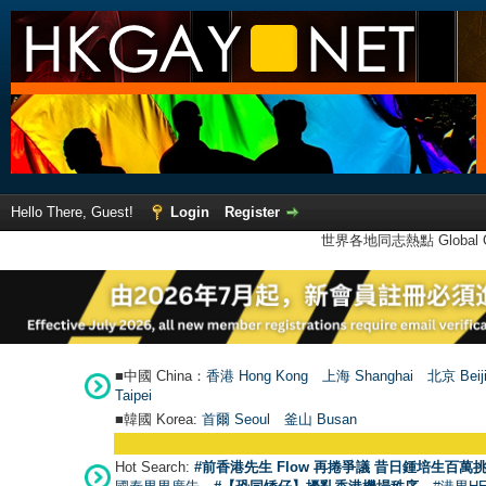
Hello There, Guest!
Login
Register
世界各地同志熱點 Global Ga
■中國 China：
香港 Hong Kong
上海 Shanghai
北京 Beij
Taipei
■韓國 Korea:
首爾 Seou
l
釜山 Busan
Hot Search:
#前香港先生 Flow 再捲爭議 昔日鍾培生百萬挑