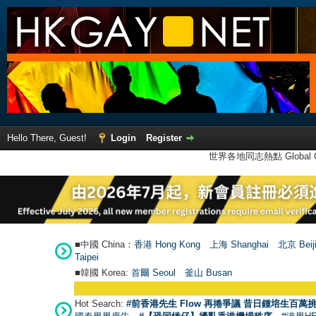
Hello There, Guest!
Login
Register
世界各地同志熱點 Global Ga
■中國 China：
香港 Hong Kong
上海 Shanghai
北京 Beij
Taipei
■韓國 Korea:
首爾 Seou
l
釜山 Busan
Hot Search:
#前香港先生 Flow 再捲爭議 昔日鍾培生百萬挑