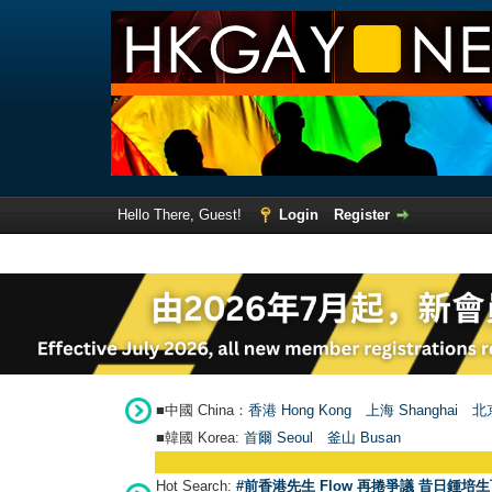
Hello There, Guest!
Login
Register
■中國 China：
香港 Hong Kong
上海 Shanghai
北京
■韓國 Korea:
首爾 Seou
l
釜山 Busan
Hot Search:
#前香港先生 Flow 再捲爭議 昔日鍾培生