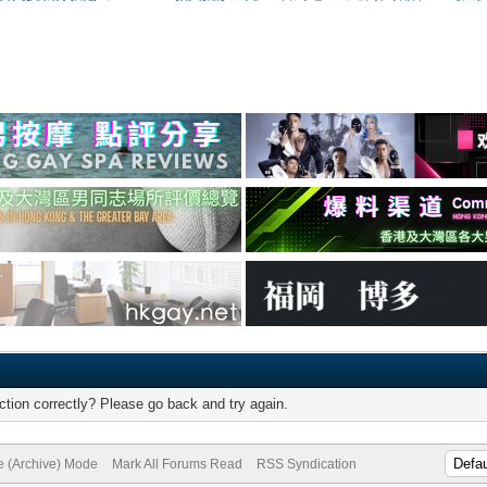
tion correctly? Please go back and try again.
te (Archive) Mode
Mark All Forums Read
RSS Syndication