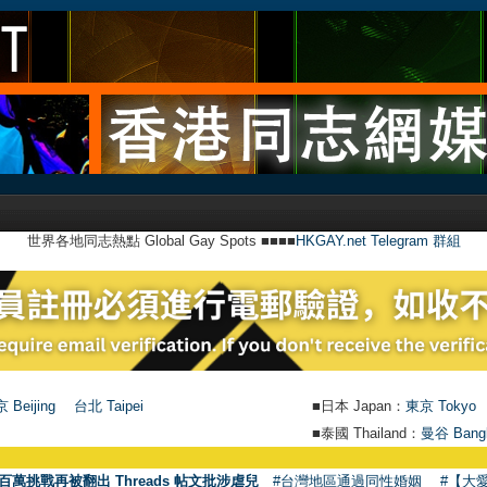
世界各地同志熱點 Global Gay Spots ■■■■
HKGAY.net Telegram 群組
 Beijing
台北 Taipei
■日本 Japan：
東京 Tokyo
■泰國 Thailand：
曼谷 Bang
百萬挑戰再被翻出 Threads 帖文批涉虐兒
#台灣地區通過同性婚姻
#【大