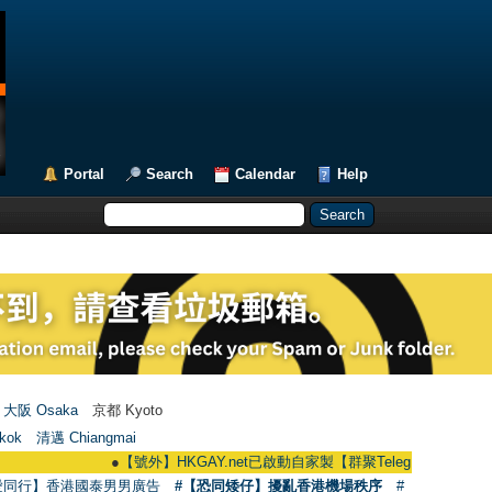
Portal
Search
Calendar
Help
大阪 Osaka
京都 Kyoto
kok
清邁 Chiangmai
●
【號外】HKGAY.net已啟動自家製【群聚Telegram群組】 HKGAY.net h
愛同行】香港國泰男男廣告
#【恐同矮仔】擾亂香港機場秩序
#