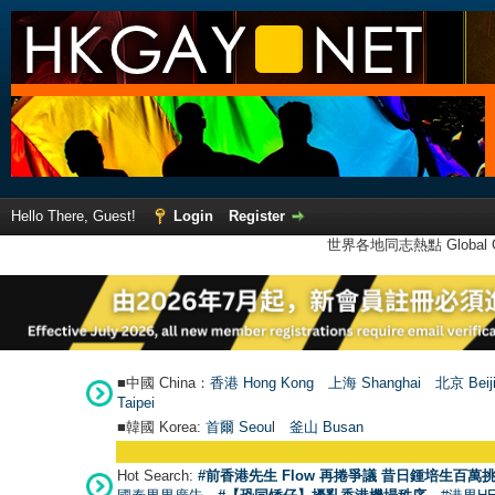
Hello There, Guest!
Login
Register
世界各地同志熱點 Global Ga
■中國 China：
香港 Hong Kong
上海 Shanghai
北京 Beij
Taipei
■韓國 Korea:
首爾 Seou
l
釜山 Busan
Hot Search:
#前香港先生 Flow 再捲爭議 昔日鍾培生百萬挑