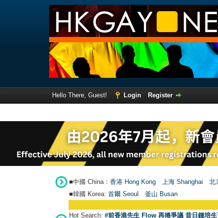
Hello There, Guest!
Login
Register
■中國 China：
香港 Hong Kong
上海 Shanghai
北京
■韓國 Korea:
首爾 Seou
l
釜山 Busan
Hot Search:
#前香港先生 Flow 再捲爭議 昔日鍾培生