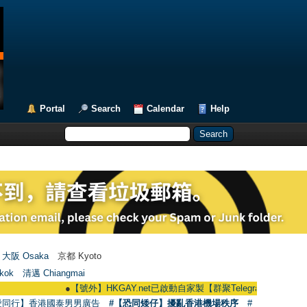
Portal
Search
Calendar
Help
大阪 Osaka
京都 Kyoto
kok
清邁 Chiangmai
●
【號外】HKGAY.net已啟動自家製【群聚Telegram群組】 HKGAY.net ha
愛同行】香港國泰男男廣告
#【恐同矮仔】擾亂香港機場秩序
#