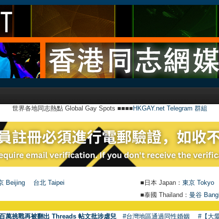
世界各地同志熱點 Global Gay Spots ■■■■
HKGAY.net Telegram 群組
 Beijing
台北 Taipei
■日本 Japan：
東京 Tokyo
■泰國 Thailand：
曼谷 Bang
百萬挑戰再被翻出 Threads 帖文批涉虐兒
#台灣地區通過同性婚姻
#【大