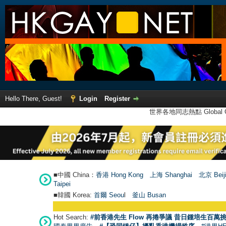
Hello There, Guest!
Login
Register
世界各地同志熱點 Global Ga
■中國 China：
香港 Hong Kong
上海 Shanghai
北京 Beij
Taipei
■韓國 Korea:
首爾 Seou
l
釜山 Busan
Hot Search:
#前香港先生 Flow 再捲爭議 昔日鍾培生百萬挑