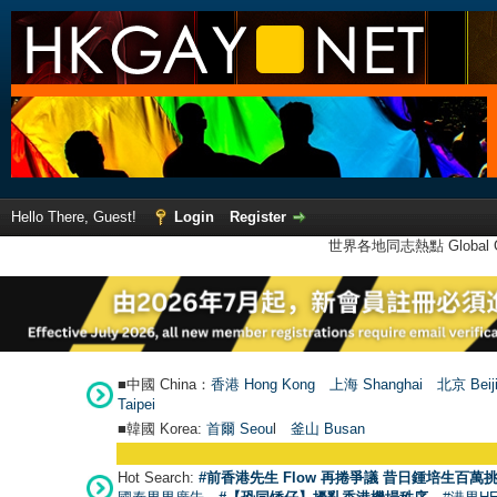
Hello There, Guest!
Login
Register
世界各地同志熱點 Global Ga
■中國 China：
香港 Hong Kong
上海 Shanghai
北京 Beij
Taipei
■韓國 Korea:
首爾 Seou
l
釜山 Busan
Hot Search:
#前香港先生 Flow 再捲爭議 昔日鍾培生百萬挑