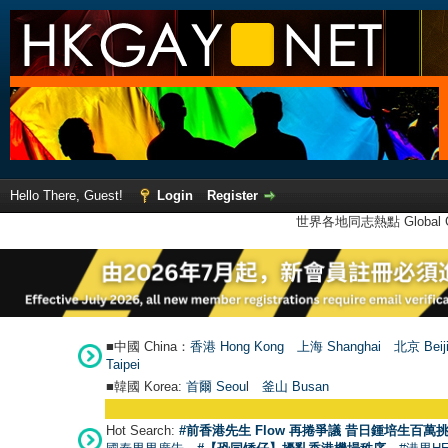
Hello There, Guest!
Login
Register
世界各地同志熱點 Global Ga
■中國 China：
香港 Hong Kong
上海 Shanghai
北京 Beij
Taipei
■韓國 Korea:
首爾 Seou
l
釜山 Busan
Hot Search:
#前香港先生 Flow 再捲爭議 昔日鍾培生百萬挑