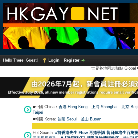
Hello There, Guest!
Login
Register
世界各地同志熱點 Global Ga
■中國 China：
香港 Hong Kong
上海 Shanghai
北京 Beij
Taipei
■韓國 Korea:
首爾 Seou
l
釜山 Busan
Hot Search:
#前香港先生 Flow 再捲爭議 昔日鍾培生百萬挑