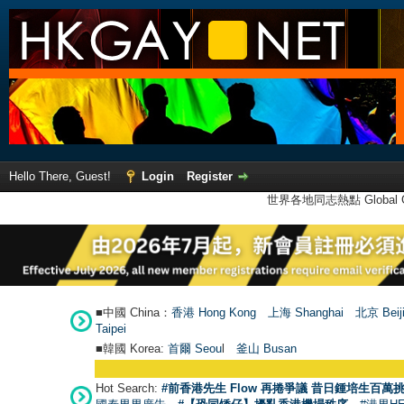
Hello There, Guest!
Login
Register
世界各地同志熱點 Global Ga
■中國 China：
香港 Hong Kong
上海 Shanghai
北京 Beij
Taipei
■韓國 Korea:
首爾 Seou
l
釜山 Busan
Hot Search:
#前香港先生 Flow 再捲爭議 昔日鍾培生百萬挑