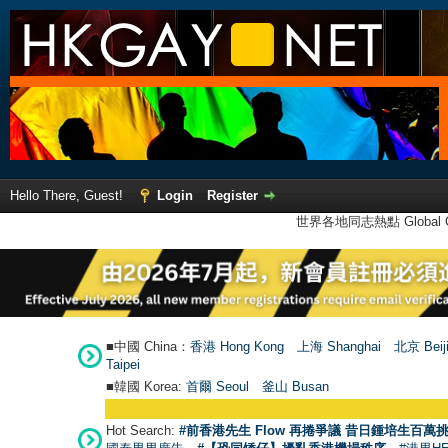
Hello There, Guest!
Login
Register
世界各地同志熱點 Global Ga
■中國 China：
香港 Hong Kong
上海 Shanghai
北京 Beij
Taipei
■韓國 Korea:
首爾 Seou
l
釜山 Busan
Hot Search:
#前香港先生 Flow 再捲爭議 昔日鍾培生百萬挑