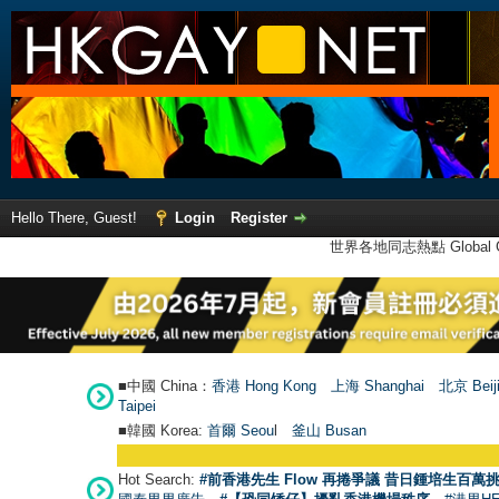
Hello There, Guest!
Login
Register
世界各地同志熱點 Global Ga
■中國 China：
香港 Hong Kong
上海 Shanghai
北京 Beij
Taipei
■韓國 Korea:
首爾 Seou
l
釜山 Busan
Hot Search:
#前香港先生 Flow 再捲爭議 昔日鍾培生百萬挑