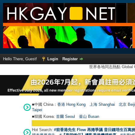
Hello There, Guest!
Login
Register
世界各地同志熱點 Global Ga
■中國 China：
香港 Hong Kong
上海 Shanghai
北京 Beij
Taipei
■韓國 Korea:
首爾 Seou
l
釜山 Busan
Hot Search:
#前香港先生 Flow 再捲爭議 昔日鍾培生百萬挑