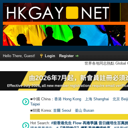
Hello There, Guest!
Login
Register
世界各地同志熱點 Global Ga
■中國 China：
香港 Hong Kong
上海 Shanghai
北京 Beij
Taipei
■韓國 Korea:
首爾 Seou
l
釜山 Busan
Hot Search:
#前香港先生 Flow 再捲爭議 昔日鍾培生百萬挑