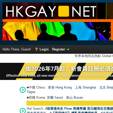
Hello There, Guest!
Login
Register
世界各地同志熱點 Global Ga
■中國 China：
香港 Hong Kong
上海 Shanghai
北京 Beij
Taipei
■韓國 Korea:
首爾 Seou
l
釜山 Busan
Hot Search:
#前香港先生 Flow 再捲爭議 昔日鍾培生百萬挑