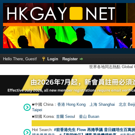
Hello There, Guest!
Login
Register
世界各地同志熱點 Global Ga
■中國 China：
香港 Hong Kong
上海 Shanghai
北京 Beij
Taipei
■韓國 Korea:
首爾 Seou
l
釜山 Busan
Hot Search:
#前香港先生 Flow 再捲爭議 昔日鍾培生百萬挑