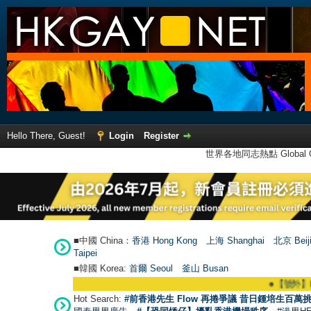
Hello There, Guest!
Login
Register
世界各地同志熱點 Global Ga
■中國 China：
香港 Hong Kong
上海 Shanghai
北京 Beij
Taipei
■韓國 Korea:
首爾 Seou
l
釜山 Busan
●
【號外】HKGAY
Hot Search:
#前香港先生 Flow 再捲爭議 昔日鍾培生百萬挑