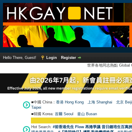
Hello There, Guest!
Login
Register
世界各地同志熱點 Global Ga
■中國 China：
香港 Hong Kong
上海 Shanghai
北京 Beij
Taipei
■韓國 Korea:
首爾 Seou
l
釜山 Busan
Hot Search:
#前香港先生 Flow 再捲爭議 昔日鍾培生百萬挑