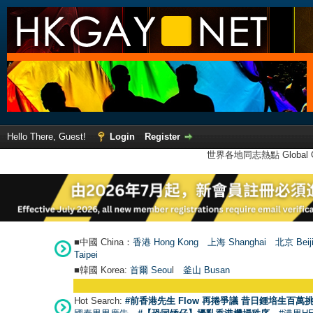
Hello There, Guest!
Login
Register
世界各地同志熱點 Global Ga
■中國 China：
香港 Hong Kong
上海 Shanghai
北京 Beij
Taipei
■韓國 Korea:
首爾 Seou
l
釜山 Busan
Hot Search:
#前香港先生 Flow 再捲爭議 昔日鍾培生百萬挑