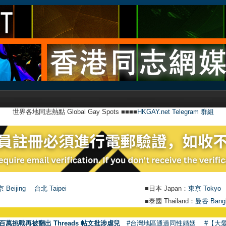
世界各地同志熱點 Global Gay Spots ■■■■
HKGAY.net Telegram 群組
 Beijing
台北 Taipei
■日本 Japan：
東京 Tokyo
■泰國 Thailand：
曼谷 Bang
百萬挑戰再被翻出 Threads 帖文批涉虐兒
#台灣地區通過同性婚姻
#【大