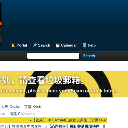
Portal
Search
Calendar
Help
大阪 Osaka
京都 Kyoto
kok
清邁 Chiangmai
●
【號外】HKGAY.net已啟動自家製【群聚Telegram群組】 HKGAY.net h
愛同行】香港國泰男男廣告
#【恐同矮仔】擾亂香港機場秩序
#