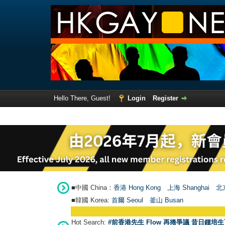
Hello There, Guest!
Login
Register
■中國 China：
香港 Hong Kong
上海 Shanghai
北京
■韓國 Korea:
首爾 Seou
l
釜山 Busan
Hot Search:
#前香港先生 Flow 再捲爭議 昔日鍾培生