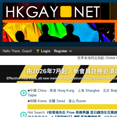
Hello There, Guest!
Login
Register
世界各地同志熱點 Global Ga
■中國 China：
香港 Hong Kong
上海 Shanghai
北京 Beij
Taipei
■韓國 Korea:
首爾 Seou
l
釜山 Busan
Hot Search:
#前香港先生 Flow 再捲爭議 昔日鍾培生百萬挑