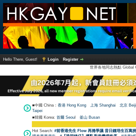
Hello There, Guest!
Login
Register
世界各地同志熱點 Global Ga
■中國 China：
香港 Hong Kong
上海 Shanghai
北京 Beij
Taipei
■韓國 Korea:
首爾 Seou
l
釜山 Busan
Hot Search:
#前香港先生 Flow 再捲爭議 昔日鍾培生百萬挑