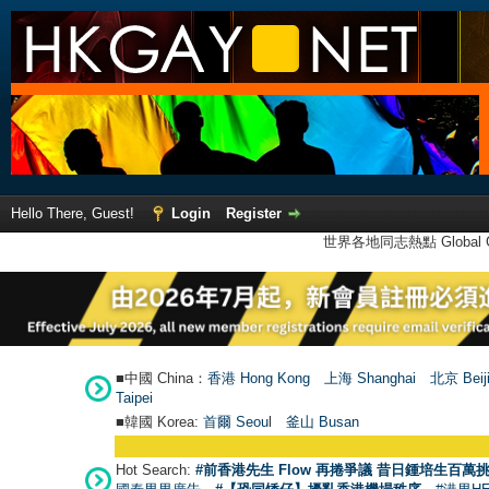
Hello There, Guest!
Login
Register
世界各地同志熱點 Global Ga
■中國 China：
香港 Hong Kong
上海 Shanghai
北京 Beij
Taipei
■韓國 Korea:
首爾 Seou
l
釜山 Busan
Hot Search:
#前香港先生 Flow 再捲爭議 昔日鍾培生百萬挑