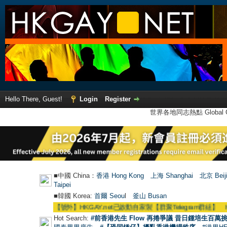
Hello There, Guest!
Login
Register
世界各地同志熱點 Global Ga
■中國 China：
香港 Hong Kong
上海 Shanghai
北京 Beij
Taipei
■韓國 Korea:
首爾 Seou
l
釜山 Busan
●
【號外】HKGAY.net已啟動自家製【群聚Telegram群組】 HKGAY.net ha
Hot Search:
#前香港先生 Flow 再捲爭議 昔日鍾培生百萬挑