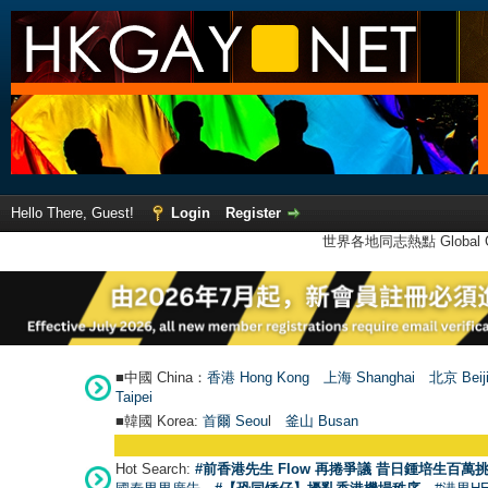
Hello There, Guest!
Login
Register
世界各地同志熱點 Global Ga
■中國 China：
香港 Hong Kong
上海 Shanghai
北京 Beij
Taipei
■韓國 Korea:
首爾 Seou
l
釜山 Busan
Hot Search:
#前香港先生 Flow 再捲爭議 昔日鍾培生百萬挑