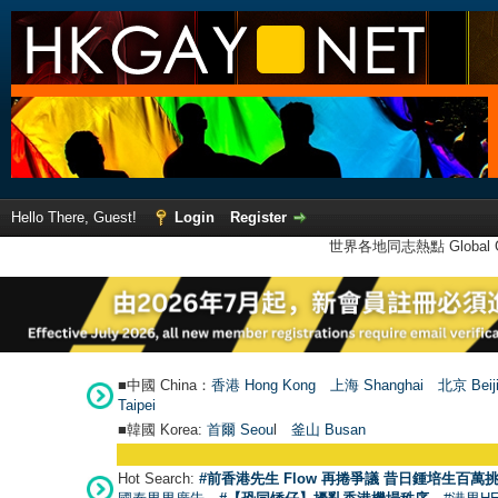
Hello There, Guest!
Login
Register
世界各地同志熱點 Global Ga
■中國 China：
香港 Hong Kong
上海 Shanghai
北京 Beij
Taipei
■韓國 Korea:
首爾 Seou
l
釜山 Busan
Hot Search:
#前香港先生 Flow 再捲爭議 昔日鍾培生百萬挑