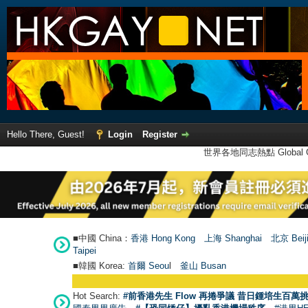
Hello There, Guest!
Login
Register
世界各地同志熱點 Global Ga
■中國 China：
香港 Hong Kong
上海 Shanghai
北京 Beij
Taipei
■韓國 Korea:
首爾 Seou
l
釜山 Busan
Hot Search:
#前香港先生 Flow 再捲爭議 昔日鍾培生百萬挑