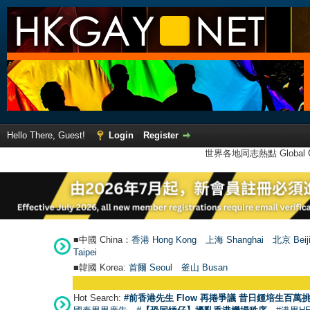
Hello There, Guest!
Login
Register
世界各地同志熱點 Global Ga
■中國 China：
香港 Hong Kong
上海 Shanghai
北京 Beij
Taipei
■韓國 Korea:
首爾 Seou
l
釜山 Busan
Hot Search:
#前香港先生 Flow 再捲爭議 昔日鍾培生百萬挑