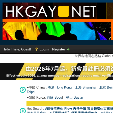
Hello There, Guest!
Login
Register
世界各地同志熱點 Global Ga
■中國 China：
香港 Hong Kong
上海 Shanghai
北京 Beij
Taipei
■韓國 Korea:
首爾 Seou
l
釜山 Busan
Hot Search:
#前香港先生 Flow 再捲爭議 昔日鍾培生百萬挑