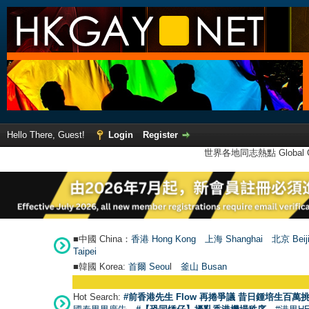
Hello There, Guest!
Login
Register
世界各地同志熱點 Global Ga
■中國 China：
香港 Hong Kong
上海 Shanghai
北京 Beij
Taipei
■韓國 Korea:
首爾 Seou
l
釜山 Busan
Hot Search:
#前香港先生 Flow 再捲爭議 昔日鍾培生百萬挑