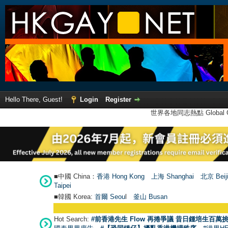
Hello There, Guest!
Login
Register
世界各地同志熱點 Global Ga
■中國 China：
香港 Hong Kong
上海 Shanghai
北京 Beij
Taipei
■韓國 Korea:
首爾 Seou
l
釜山 Busan
Hot Search:
#前香港先生 Flow 再捲爭議 昔日鍾培生百萬挑