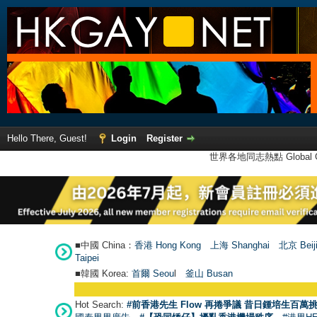
Hello There, Guest!
Login
Register
世界各地同志熱點 Global Ga
■中國 China：
香港 Hong Kong
上海 Shanghai
北京 Beij
Taipei
■韓國 Korea:
首爾 Seou
l
釜山 Busan
Hot Search:
#前香港先生 Flow 再捲爭議 昔日鍾培生百萬挑