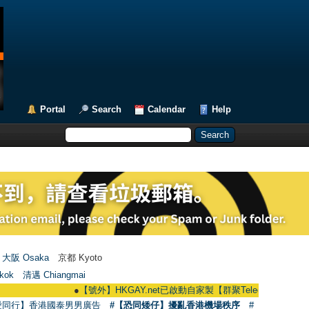
Portal
Search
Calendar
Help
大阪 Osaka
京都 Kyoto
kok
清邁 Chiangmai
●
【號外】HKGAY.net已啟動自家製【群聚Telegram群組】 HKGAY.net h
愛同行】香港國泰男男廣告
#【恐同矮仔】擾亂香港機場秩序
#