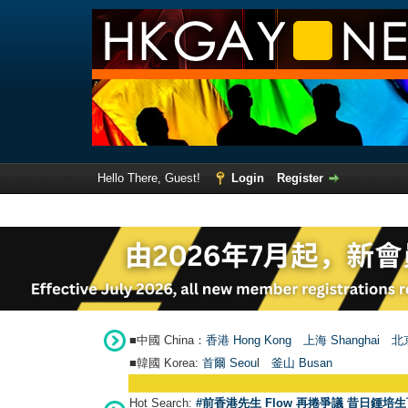
Hello There, Guest!
Login
Register
■中國 China：
香港 Hong Kong
上海 Shanghai
北京
■韓國 Korea:
首爾 Seou
l
釜山 Busan
Hot Search:
#前香港先生 Flow 再捲爭議 昔日鍾培生