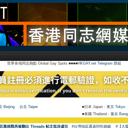
世界各地同志熱點 Global Gay Spots ■■■■
HKGAY.net Telegram 群組
 Beijing
台北 Taipei
■日本 Japan：
東京 Tokyo
■泰國 Thailand：
曼谷 Bang
百萬挑戰再被翻出 Threads 帖文批涉虐兒
#台灣地區通過同性婚姻
#【大