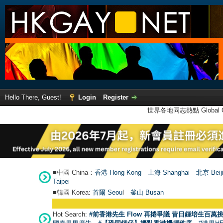
Hello There, Guest!
Login
Register
世界各地同志熱點 Global Ga
■中國 China：
香港 Hong Kong
上海 Shanghai
北京 Beij
Taipei
■韓國 Korea:
首爾 Seou
l
釜山 Busan
Hot Search:
#前香港先生 Flow 再捲爭議 昔日鍾培生百萬挑